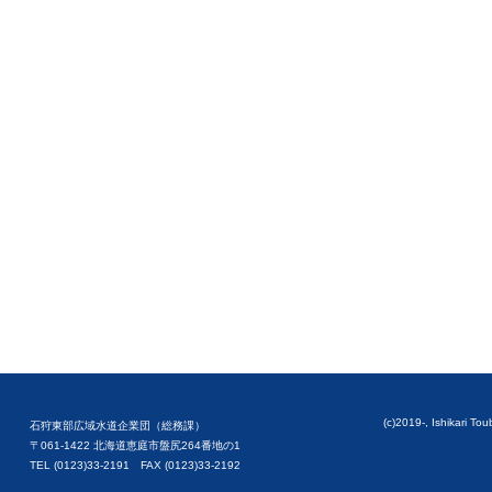
(c)2019-, Ishikari To
石狩東部広域水道企業団（総務課）
〒061-1422 北海道恵庭市盤尻264番地の1
TEL (0123)33-2191 FAX (0123)33-2192