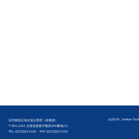
(c)2019-, Ishikari To
石狩東部広域水道企業団（総務課）
〒061-1422 北海道恵庭市盤尻264番地の1
TEL (0123)33-2191 FAX (0123)33-2192