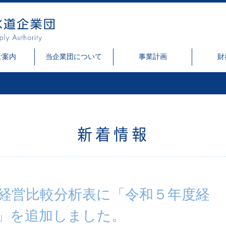
ご案内
当企業団について
事業計画
財
新着情報
経営比較分析表に「令和５年度経
」を追加しました。