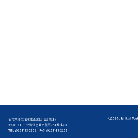
(c)2019-, Ishikari To
石狩東部広域水道企業団（総務課）
〒061-1422 北海道恵庭市盤尻264番地の1
TEL (0123)33-2191 FAX (0123)33-2192