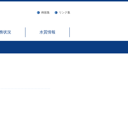
例規集
リンク集
務状況
水質情報