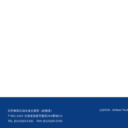
(c)2019-, Ishikari To
石狩東部広域水道企業団（総務課）
〒061-1422 北海道恵庭市盤尻264番地の1
TEL (0123)33-2191 FAX (0123)33-2192