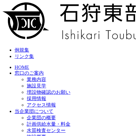
例規集
リンク集
HOME
窓口のご案内
業務内容
施設見学
埋設物確認のお願い
採用情報
アクセス情報
当企業団について
企業団の概要
計画供給水量・料金
水質検査センター