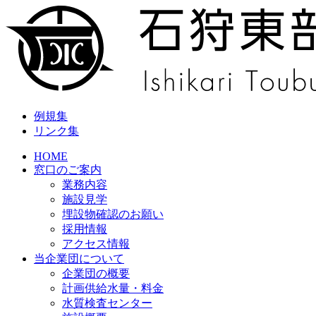
例規集
リンク集
HOME
窓口のご案内
業務内容
施設見学
埋設物確認のお願い
採用情報
アクセス情報
当企業団について
企業団の概要
計画供給水量・料金
水質検査センター