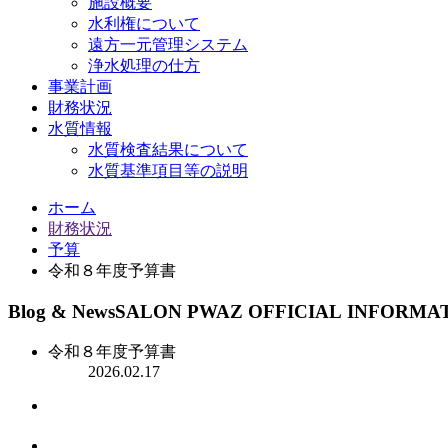
施設概要
水利権について
遠方一元管理システム
浄水処理の仕方
事業計画
財務状況
水質情報
水質検査結果について
水質基準項目等の説明
ホーム
財務状況
予算
令和８年度予算書
Blog & News
SALON PWAZ OFFICIAL INFORMA
令和８年度予算書
2026.02.17